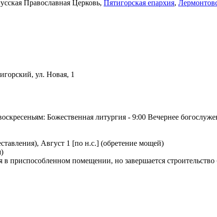
усская Православная Церковь,
Пятигорская епархия
,
Лермонтовс
игорский, ул. Новая, 1
воскресеньям: Божественная литургия - 9:00 Вечернее богослужен
ставления), Август 1 [по н.с.] (обретение мощей)
)
 в приспособленном помещении, но завершается строительство 