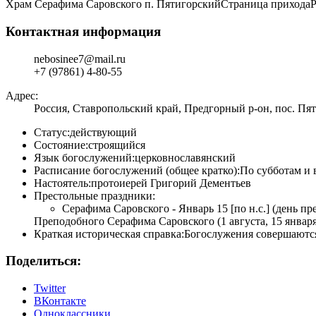
Храм Серафима Саровского п. Пятигорский
Страница прихода
Р
Контактная информация
nebosinee7@mail.ru
+7 (97861) 4-80-55
Адрес:
Россия, Ставропольский край, Предгорный р-он, пос. Пят
Статус:
действующий
Состояние:
строящийся
Язык богослужений:
церковнославянский
Расписание богослужений (общее кратко):
По субботам и 
Настоятель:
протоиерей Григорий Дементьев
Престольные праздники:
Серафима Саровского - Январь 15 [по н.с.] (день пре
Преподобного Серафима Саровского (1 августа, 15 января
Краткая историческая справка:
Богослужения совершаются
Поделиться:
Twitter
ВКонтакте
Одноклассники